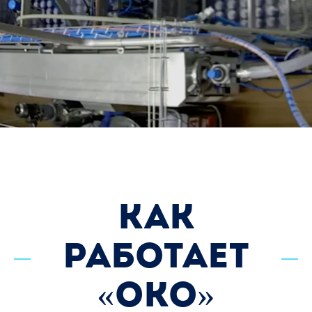
как
работает
«око»